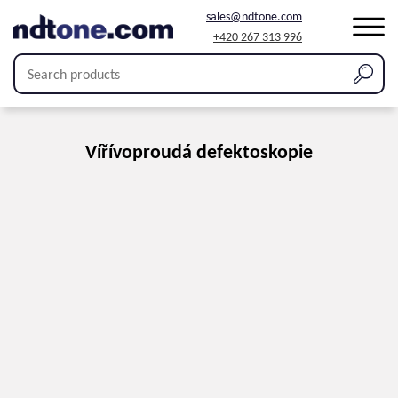
sales@ndtone.com
+420 267 313 996
Home
/
Produkty
/
Vířívoproudá kontrola
/
Vířívoproudá defektoskopie
Vířívoproudá defektoskopie