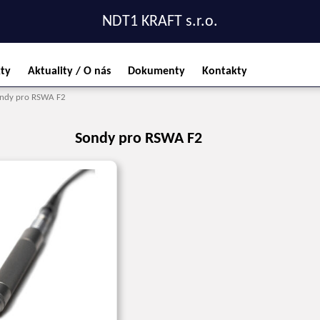
NDT1 KRAFT s.r.o.
ty
Aktuality / O nás
Dokumenty
Kontakty
ndy pro RSWA F2
Sondy pro RSWA F2