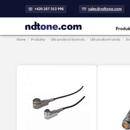
+420 267 313 996
sales@ndtone.com
Produk
Home
/
Produkty
/
Ultrazvuková kontrola
/
Ultrazvukové sondy
/
So