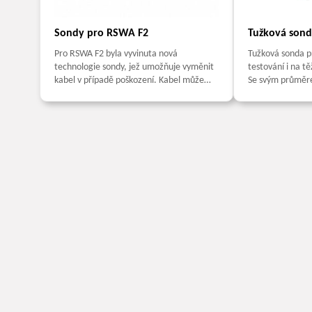
Sondy pro RSWA F2
Tužková sond
Pro RSWA F2 byla vyvinuta nová
Tužková sonda 
technologie sondy, jež umožňuje vyměnit
testování i na t
kabel v případě poškození. Kabel může
Se svým průměr
být vyměněn operátorem jednoduchým
délkou 100 mm j
uvolněním příslušných šroubů, což značně
svařovací elektr
snižuje náklady na údržbu. Sondy...