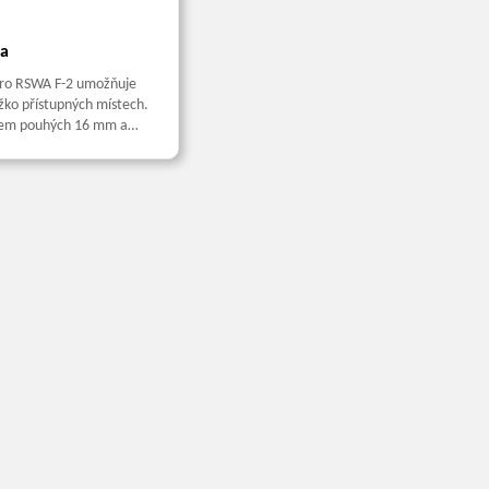
a
pro RSWA F-2 umožňuje
ěžko přístupných místech.
em pouhých 16 mm a
e navržena ve tvaru
ody a může...