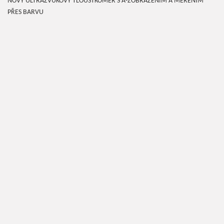
NOVÝ ULTRAZVUKOVÝ TLOUŠŤKOMĚR S A-ZOBRAZENÍM A MĚŘENÍM
PŘES BARVU