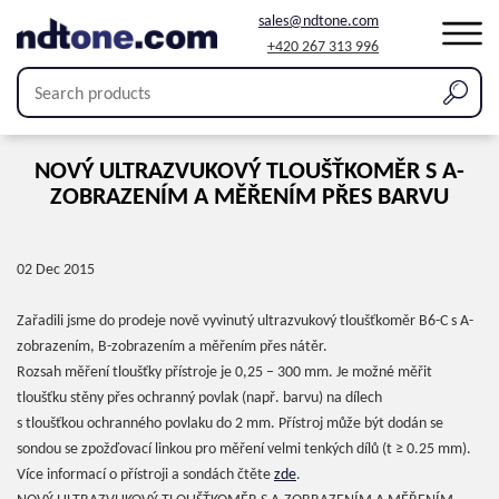
sales@ndtone.com
+420 267 313 996
NOVÝ ULTRAZVUKOVÝ TLOUŠŤKOMĚR S A-
ZOBRAZENÍM A MĚŘENÍM PŘES BARVU
02 Dec 2015
Zařadili jsme do prodeje nově vyvinutý ultrazvukový tloušťkoměr B6-C s A-
zobrazením, B-zobrazením a měřením přes nátěr.
Rozsah měření tloušťky přístroje je 0,25 – 300 mm. Je možné měřit
tloušťku stěny přes ochranný povlak (např. barvu) na dílech
s tloušťkou ochranného povlaku do 2 mm. Přístroj může být dodán se
sondou se zpožďovací linkou pro měření velmi tenkých dílů (t ≥ 0.25 mm).
Více informací o přístroji a sondách čtěte
zde
.