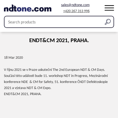
sales@ndtone.com
+420 267 313 996
ENDТ&CM 2021, PRAHA.
18 Mar 2020
V říjnu 2021 se v Praze uskuteční The 2
nd
European NDT & CM Days.
Součásí této události bude 11. workshop NDT in Progress, Mezinárodní
konference NDE & CM for Safety, 51. konference ČNDT Defektoskopie
2021 a výstava NDT & CM Expo.
ENDТ&CM 2021, PRAHA.